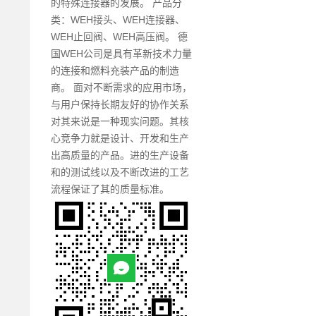
的特殊连接器的发展。 产品分
类：WEH接头、WEH连接器、
WEH止回阀、WEH高压阀。 德
国WEH公司是具有革新技术力量
的连接和燃料充装产品的制造
商。 面对不断需求的应用市场，
与用户保持长期友好的协作关系
对其来说是一种现实问题。其核
心竞争力就是设计、开发和生产
出高质量的产品。进的生产设备
和的测试线以及不断改进的工艺
流程保证了其的质量标准。