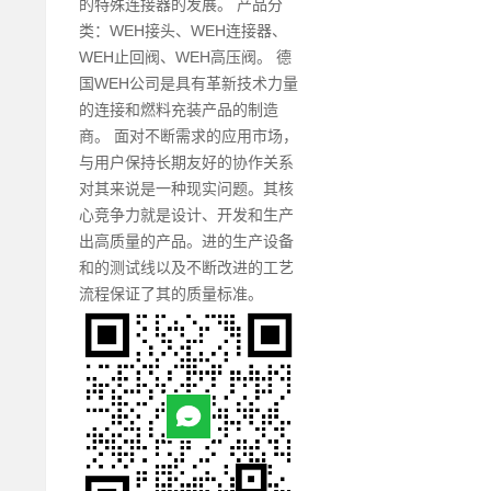
的特殊连接器的发展。 产品分
类：WEH接头、WEH连接器、
WEH止回阀、WEH高压阀。 德
国WEH公司是具有革新技术力量
的连接和燃料充装产品的制造
商。 面对不断需求的应用市场，
与用户保持长期友好的协作关系
对其来说是一种现实问题。其核
心竞争力就是设计、开发和生产
出高质量的产品。进的生产设备
和的测试线以及不断改进的工艺
流程保证了其的质量标准。