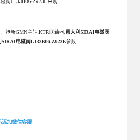
磁阀L133B06-Z923E采购
，抢新GMN主轴,KTR联轴器,
意大利SIRAI电磁阀
IRAI电磁阀L133B06-Z923E
参数
码添加微信客服